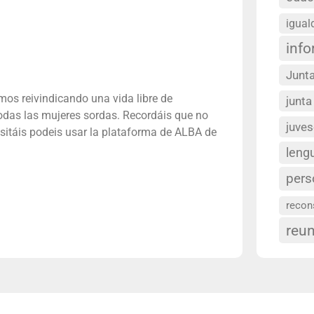
igual
inf
Junta
os reivindicando una vida libre de
junta
odas las mujeres sordas. Recordáis que no
juve
cesitáis podeis usar la plataforma de ALBA de
leng
pers
recon
reu