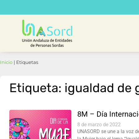
Inicio
| Etiquetas
Etiqueta: igualdad de
8M – Día Internaci
8 de marzo de 2022
UNASORD se une a la voz de 
la Mujer bajo el lema “Igu