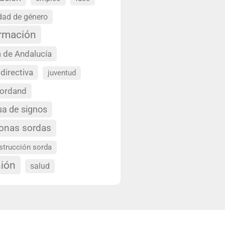
dad de género
ormación
 de Andalucía
 directiva
juventud
sordand
ua de signos
onas sordas
strucción sorda
nión
salud