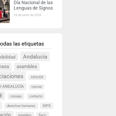
Día Nacional de las
Lenguas de Signos
16 de junio de 2026
odas las etiquetas
Andalucía
ibilidad
masa
asamblea
ciaciones
ASOCIDE
I ANDALUCÍA
cjscnse
E
consejo
contacto
DIPS
derechos humanos
ación
empleo
facc