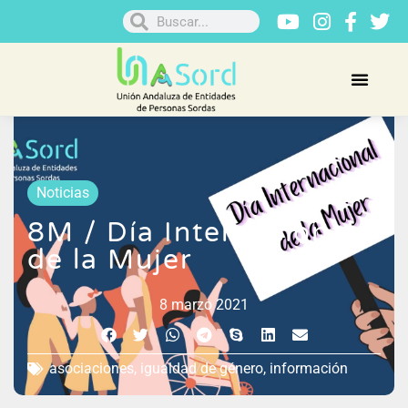
Noticias
8M / Día Internacional
de la Mujer
8 marzo 2021
asociaciones
,
igualdad de género
,
información