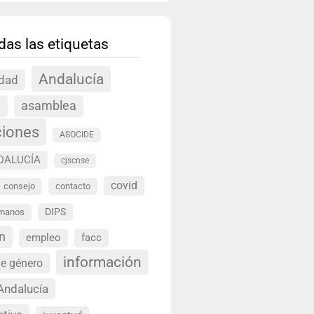
das las etiquetas
Andalucía
idad
a
asamblea
ciones
ASOCIDE
DALUCÍA
cjscnse
covid
consejo
contacto
DIPS
umanos
n
empleo
facc
información
de género
Andalucía