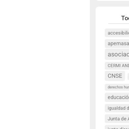
To
accesibil
apemas
asocia
CERMI AN
CNSE
derechos h
educació
igualdad 
Junta de 