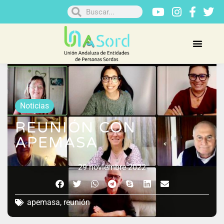
Noticias
REUNIÓN CON
APEMASA
29 noviembre 2022
apemasa
,
reunión