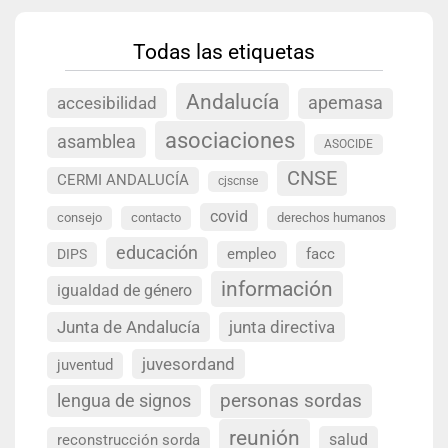
Todas las etiquetas
Andalucía
accesibilidad
apemasa
asociaciones
asamblea
ASOCIDE
CNSE
CERMI ANDALUCÍA
cjscnse
covid
consejo
contacto
derechos humanos
educación
empleo
facc
DIPS
información
igualdad de género
Junta de Andalucía
junta directiva
juvesordand
juventud
personas sordas
lengua de signos
reunión
salud
reconstrucción sorda