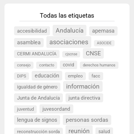
Todas las etiquetas
Andalucía
accesibilidad
apemasa
asociaciones
asamblea
ASOCIDE
CNSE
CERMI ANDALUCÍA
cjscnse
covid
consejo
contacto
derechos humanos
educación
empleo
facc
DIPS
información
igualdad de género
Junta de Andalucía
junta directiva
juvesordand
juventud
personas sordas
lengua de signos
reunión
salud
reconstrucción sorda