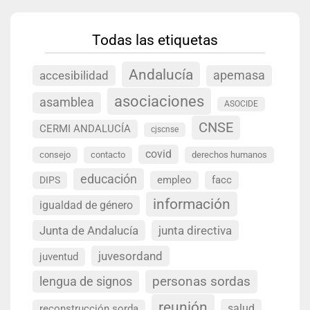
Todas las etiquetas
Andalucía
accesibilidad
apemasa
asociaciones
asamblea
ASOCIDE
CNSE
CERMI ANDALUCÍA
cjscnse
covid
consejo
contacto
derechos humanos
educación
empleo
facc
DIPS
información
igualdad de género
Junta de Andalucía
junta directiva
juvesordand
juventud
personas sordas
lengua de signos
reunión
salud
reconstrucción sorda