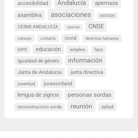
Andalucía
accesibilidad
apemasa
asociaciones
asamblea
ASOCIDE
CNSE
CERMI ANDALUCÍA
cjscnse
covid
consejo
contacto
derechos humanos
educación
empleo
facc
DIPS
información
igualdad de género
Junta de Andalucía
junta directiva
juvesordand
juventud
personas sordas
lengua de signos
reunión
salud
reconstrucción sorda