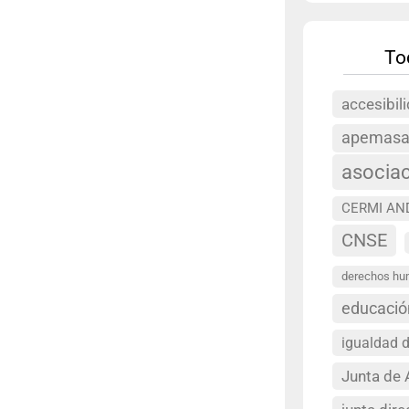
To
accesibil
apemas
asocia
CERMI AN
CNSE
derechos h
educació
igualdad 
Junta de 