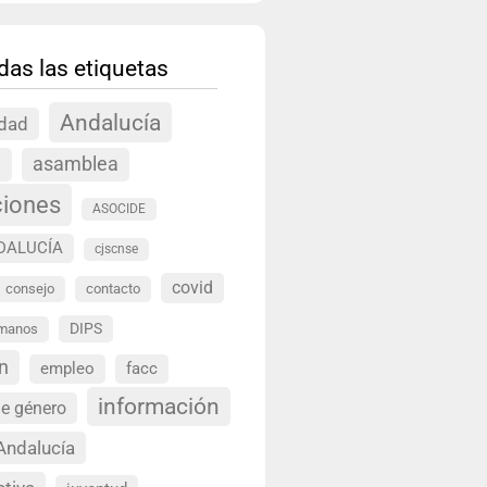
das las etiquetas
Andalucía
idad
a
asamblea
ciones
ASOCIDE
DALUCÍA
cjscnse
covid
consejo
contacto
DIPS
umanos
n
empleo
facc
información
de género
Andalucía