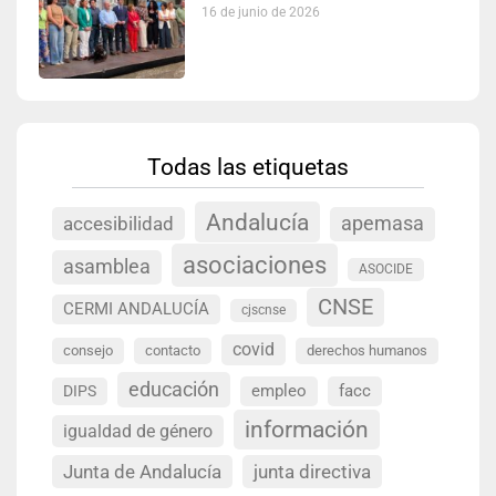
16 de junio de 2026
Todas las etiquetas
Andalucía
accesibilidad
apemasa
asociaciones
asamblea
ASOCIDE
CNSE
CERMI ANDALUCÍA
cjscnse
covid
consejo
contacto
derechos humanos
educación
empleo
facc
DIPS
información
igualdad de género
Junta de Andalucía
junta directiva