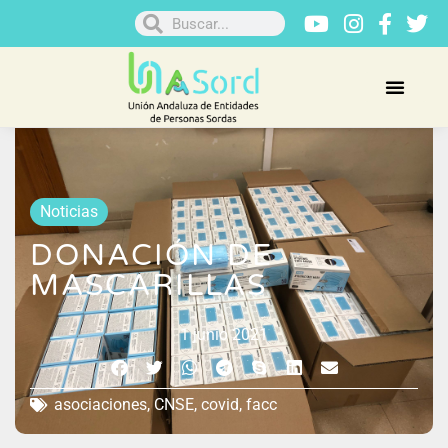
Noticias
DONACIÓN DE
MASCARILLAS
1 junio 2021
asociaciones
,
CNSE
,
covid
,
facc