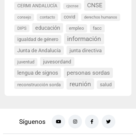
CNSE
CERMI ANDALUCÍA
cjscnse
covid
consejo
contacto
derechos humanos
educación
empleo
facc
DIPS
información
igualdad de género
Junta de Andalucía
junta directiva
juvesordand
juventud
personas sordas
lengua de signos
reunión
salud
reconstrucción sorda
Síguenos