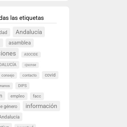
das las etiquetas
Andalucía
idad
a
asamblea
ciones
ASOCIDE
DALUCÍA
cjscnse
covid
consejo
contacto
DIPS
umanos
n
empleo
facc
información
de género
Andalucía