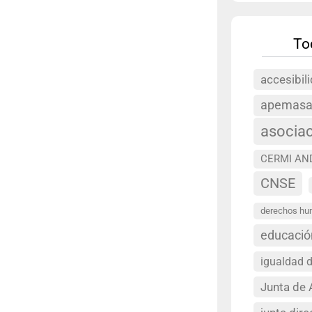
To
accesibil
apemas
asocia
CERMI AN
CNSE
derechos h
educació
igualdad 
Junta de 