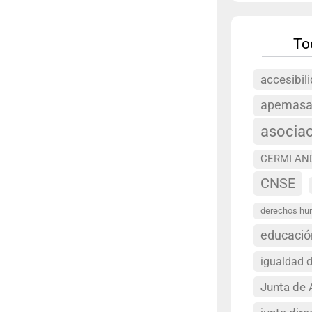
To
accesibil
apemas
asocia
CERMI AN
CNSE
derechos h
educació
igualdad 
Junta de 