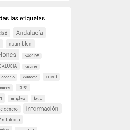
das las etiquetas
Andalucía
idad
a
asamblea
ciones
ASOCIDE
DALUCÍA
cjscnse
covid
consejo
contacto
DIPS
umanos
n
empleo
facc
información
de género
Andalucía