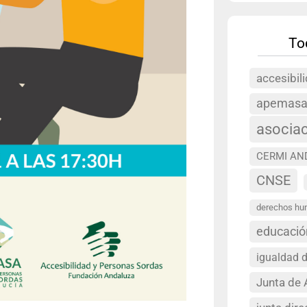
To
accesibil
apemas
asocia
CERMI AN
CNSE
derechos h
educació
igualdad 
Junta de 