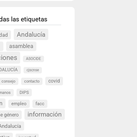
das las etiquetas
Andalucía
idad
a
asamblea
ciones
ASOCIDE
DALUCÍA
cjscnse
covid
consejo
contacto
DIPS
umanos
n
empleo
facc
información
de género
Andalucía