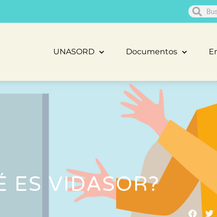
UNASORD
Documentos
En
É ES VIDASOR?