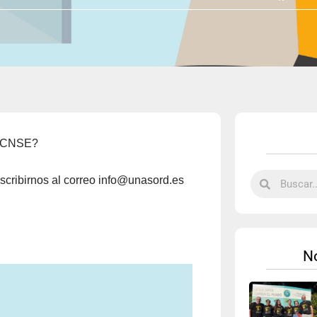
la CNSE?
escribirnos al correo info@unasord.es
No