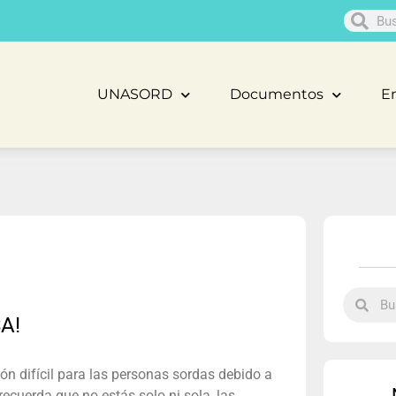
UNASORD
Documentos
En
A!
n difícil para las personas sordas debido a
recuerda que no estás solo ni sola, las