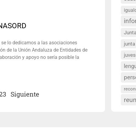
igual
inf
UNASORD
Junta
 se lo dedicamos a las asociaciones
junta
ión de la Unión Andaluza de Entidades de
juve
aboración y apoyo no sería posible la
leng
pers
recon
23
Siguiente
reu