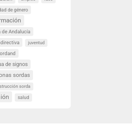
dad de género
ormación
 de Andalucía
 directiva
juventud
sordand
ua de signos
onas sordas
strucción sorda
nión
salud