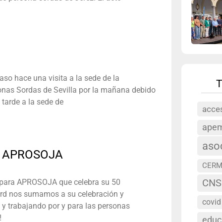
so hace una visita a la sede de la
T
onas Sordas de Sevilla por la mañana debido
 tarde a la sede de
acces
ape
aso
de APROSOJA
CERM
 para APROSOJA que celebra su 50
CNS
ord nos sumamos a su celebración y
covid
y trabajando por y para las personas
 ‬
educ