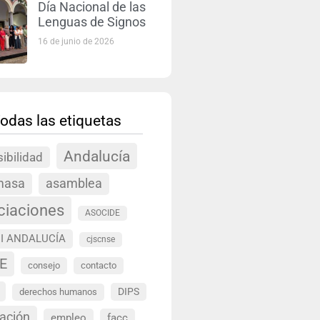
Día Nacional de las
Lenguas de Signos
16 de junio de 2026
odas las etiquetas
Andalucía
ibilidad
masa
asamblea
ciaciones
ASOCIDE
I ANDALUCÍA
cjscnse
E
consejo
contacto
DIPS
derechos humanos
ación
empleo
facc