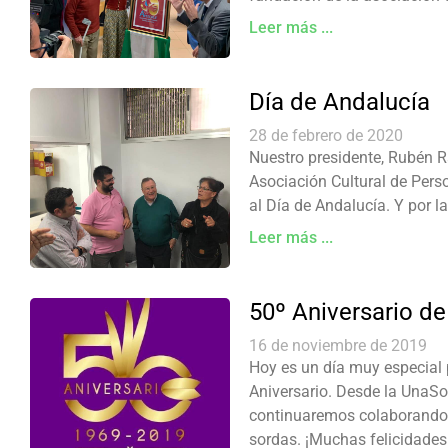
Leer más ...
Día de Andalucía
28 de febrero de 2020
Nuestro presidente, Rubén Ra
Asociación Cultural de Pers
al Día de Andalucía. Y por la
Leer más ...
50º Aniversario 
16 de noviembre de 2019
Hoy es un día muy especial
Aniversario. Desde la UnaS
continuaremos colaborando 
sordas. ¡Muchas felicidades!