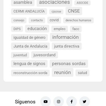
asociaciones
asamblea
ASOCIDE
CNSE
CERMI ANDALUCÍA
cjscnse
covid
consejo
contacto
derechos humanos
educación
empleo
facc
DIPS
información
igualdad de género
Junta de Andalucía
junta directiva
juvesordand
juventud
personas sordas
lengua de signos
reunión
salud
reconstrucción sorda
Síguenos