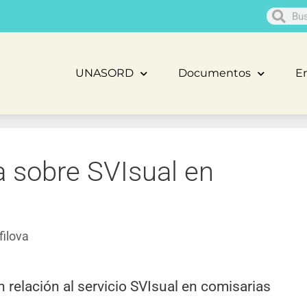
UNASORD
Documentos
En
a sobre SVIsual en
filova
n relación al servicio SVIsual en comisarias